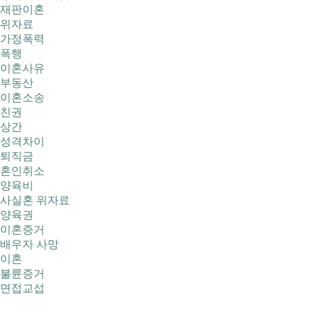
재판이혼
위자료
가정폭력
폭행
이혼사유
부동산
이혼소송
친권
상간
성격차이
퇴직금
혼인취소
양육비
사실혼 위자료
양육권
이혼증거
배우자 사망
이혼
불륜증거
면접교섭