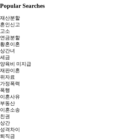
Popular Searches
재산분할
혼인신고
고소
연금분할
황혼이혼
상간녀
세금
양육비 미지급
재판이혼
위자료
가정폭력
폭행
이혼사유
부동산
이혼소송
친권
상간
성격차이
퇴직금