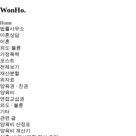
WonHo
.
Home
법률사무소
이혼상담
이혼
외도·불륜
가정폭력
포스트
전체보기
재산분할
위자료
양육권 · 친권
양육비
면접교섭권
외도 · 불륜
기타
관련 글
양육비 산정표
양육비 계산기