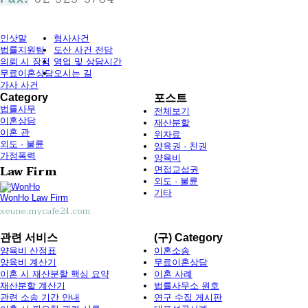
인삿말
형사사건
법률지원팀
도산 사건 전담
의뢰 시 장점
영업 및 상담시간
무료이혼상담
오시는 길
가사 사건
Category
포스트
법률사무
전체보기
이혼상담
재산분할
이혼 관
위자료
외도 · 불륜
양육권 · 친권
가정폭력
양육비
Law Firm
면접교섭권
외도 · 불륜
기타
WonHo Law Firm
xeune.mycafe24.com
관련 서비스
(구) Category
양육비 산정표
이혼소송
양육비 계산기
무료이혼상담
이혼 시 재산분할 핵심 요약
이혼 사례
재산분할 계산기
법률사무소 원호
관련 소송 기간 안내
연구 수집 게시판