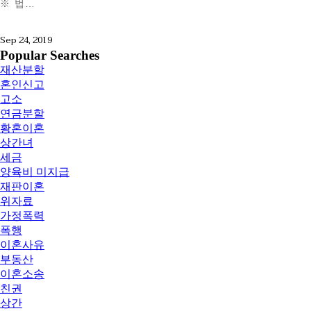
※ 법…
Sep 24, 2019
Popular Searches
재산분할
혼인신고
고소
연금분할
황혼이혼
상간녀
세금
양육비 미지급
재판이혼
위자료
가정폭력
폭행
이혼사유
부동산
이혼소송
친권
상간