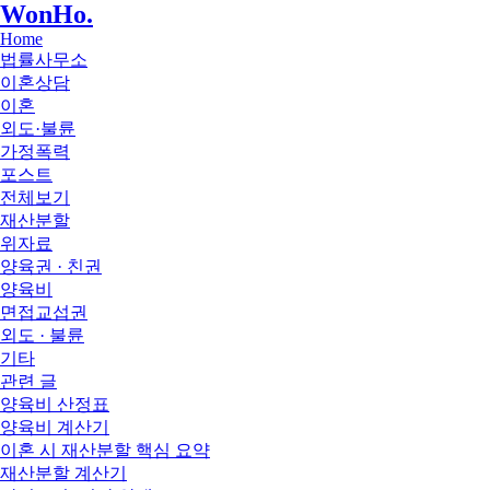
WonHo
.
Home
법률사무소
이혼상담
이혼
외도·불륜
가정폭력
포스트
전체보기
재산분할
위자료
양육권 · 친권
양육비
면접교섭권
외도 · 불륜
기타
관련 글
양육비 산정표
양육비 계산기
이혼 시 재산분할 핵심 요약
재산분할 계산기