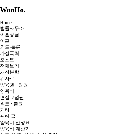
WonHo
.
Home
법률사무소
이혼상담
이혼
외도·불륜
가정폭력
포스트
전체보기
재산분할
위자료
양육권 · 친권
양육비
면접교섭권
외도 · 불륜
기타
관련 글
양육비 산정표
양육비 계산기